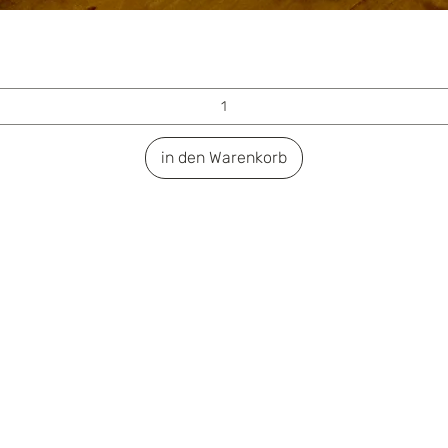
in den Warenkorb
PRAXIS FÜR LOGOPÄDIE
Valerie Collasius, M.Sc.
Schäferkampsallee 27 | 20357 Hamburg
Tel. 040 7100-6350
Fax 040 7100-6357